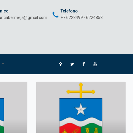
onico
Telefono
rancabermeja@gmail.com
+7 6223499 - 6224858
O