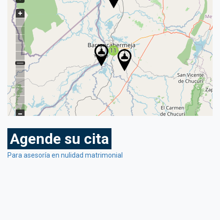
11
11
Agende su cita
Para asesoría en nulidad matrimonial