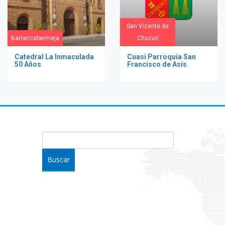
San Vicente de
Barrancabermeja
Chucurí
Catedral La Inmaculada
Cuasi Parroquia San
50 Años
Francisco de Asís
FORMULARIO DE BÚSQUEDA
Buscar