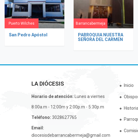
Puerto Wilches
Barrancabermeja
San Pedro Apóstol
PARROQUIA NUESTRA
SEÑORA DEL CARMEN
LA DIÓCESIS
Inicio
Horario de atención:
Lunes a viernes
Obispo
8:00a.m - 12:00m y 2:00p.m - 5:30p.m
Histori
Teléfono:
3028627765
Parroq
Email:
Comisi
diocesisdebarrancabermeja@gmail.com