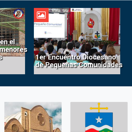
en el
n menores
s
1er Encuentro Diocesano
de Pequeñas Comunidades