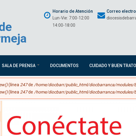
Horario de Atención
Correo electr
Lun-Vie: 7:00-12:00
diocesisdebar
 de
14:00-18:00
rmeja
SALA DE PRENSA
DOCUMENTOS
CUIDADO Y BUEN TRAT
ew()
(línea
247
de
/home/diocbarr/public_html/diocbarranca/modules/b
ew()
(línea
247
de
/home/diocbarr/public_html/diocbarranca/modules/b