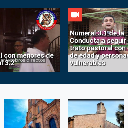
Numeral 3.1 de la
Conducta a seguir 
trato pastoral co
al con menores de
de edad y persona
l 3.2
vulnerables