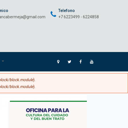
onico
Telefono
rancabermeja@gmail.com
+7 6223499 - 6224858
O
lock/block.module
).
lock/block.module
).