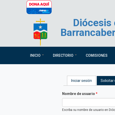
Pasar al contenido principal
Diócesis
Barrancabe
INICIO
DIRECTORIO
COMISIONES
Solapas princi
Iniciar sesión
(solapa activa
Solicita
Nombre de usuario
*
Escriba su nombre de usuario en Dió