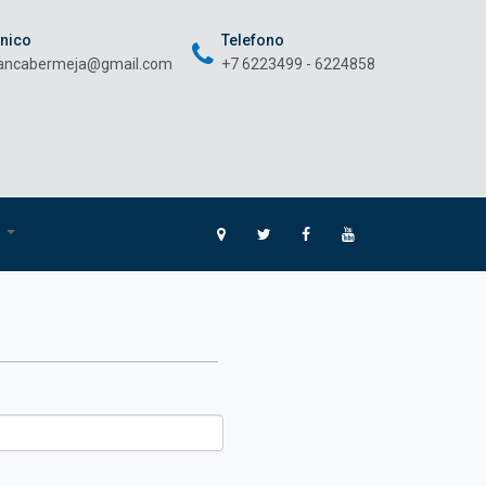
onico
Telefono
rancabermeja@gmail.com
+7 6223499 - 6224858
O