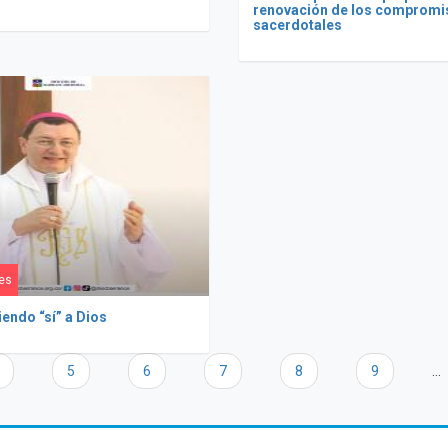
renovación de los compromi
sacerdotales
es
iendo “sí” a Dios
5
6
7
8
9
…