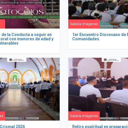
Galería imágenes
 de la Conducta a seguir en
1er Encuentro Diocesano de
storal con menores de edad y
Comunidades
ulnerables
es
Galería imágenes
 Crismal 2026
Retiro espiritual en preparaci