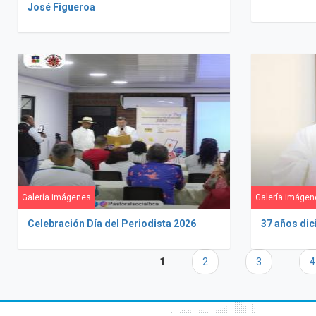
José Figueroa
Galería imágenes
Galería imágen
Celebración Día del Periodista 2026
37 años dic
Páginas
1
2
3
4