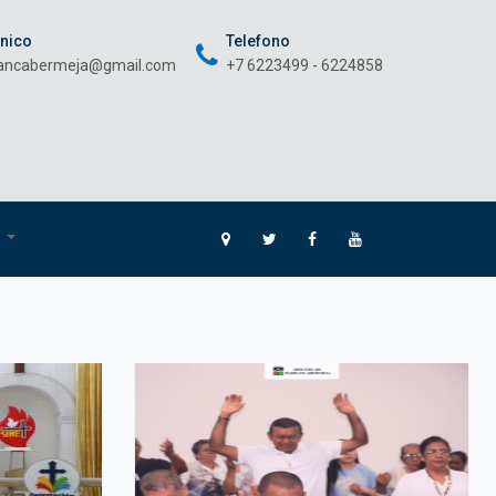
onico
Telefono
rancabermeja@gmail.com
+7 6223499 - 6224858
O