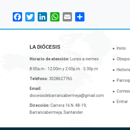
Facebook
Twitter
LinkedIn
WhatsApp
Email
Share
LA DIÓCESIS
Inicio
Horario de atención:
Lunes a viernes
Obispo
8:00a.m - 12:00m y 2:00p.m - 5:30p.m
Histori
Teléfono:
3028627765
Parroq
Email:
Comisi
diocesisdebarrancabermeja@gmail.com
Entrar
Dirección:
Carrera 16 N. 48-19,
Barrancabermeja, Santander.