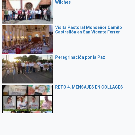
Wilches
Visita Pastoral Monseñor Camilo
Castrellón en San Vicente Ferrer
Peregrinación por la Paz
RETO 4. MENSAJES EN COLLAGES