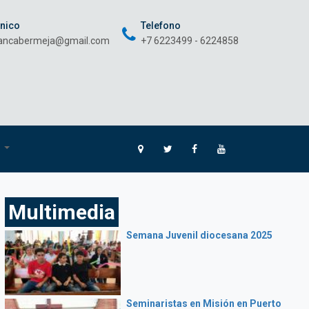
onico
Telefono
rancabermeja@gmail.com
+7 6223499 - 6224858
O
Multimedia
Semana Juvenil diocesana 2025
Seminaristas en Misión en Puerto