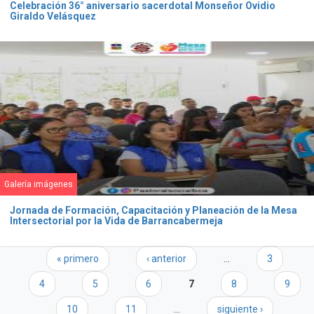
Celebración 36° aniversario sacerdotal Monseñor Ovidio
Giraldo Velásquez
Galería imágenes
Jornada de Formación, Capacitación y Planeación de la Mesa
Intersectorial por la Vida de Barrancabermeja
Páginas
« primero
‹ anterior
…
3
4
5
6
7
8
9
10
11
…
siguiente ›