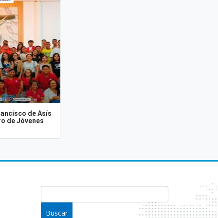
rancisco de Asís
tro de Jóvenes
FORMULARIO DE BÚSQUEDA
Buscar