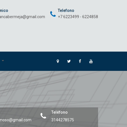
onico
Telefono
rancabermeja@gmail.com
+7 6223499 - 6224858
O
Teléfono
amoso@gmail.com
3144278575