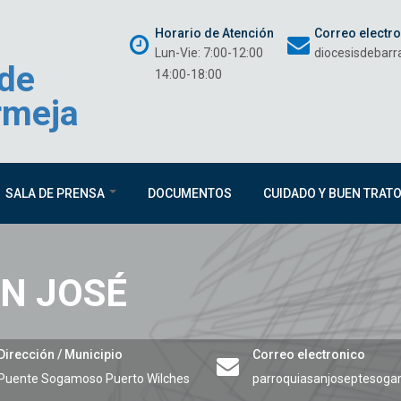
Horario de Atención
Correo electr
Lun-Vie: 7:00-12:00
diocesisdebar
 de
14:00-18:00
rmeja
SALA DE PRENSA
DOCUMENTOS
CUIDADO Y BUEN TRAT
N JOSÉ
Dirección / Municipio
Correo electronico
Puente Sogamoso
Puerto Wilches
parroquiasanjoseptesog