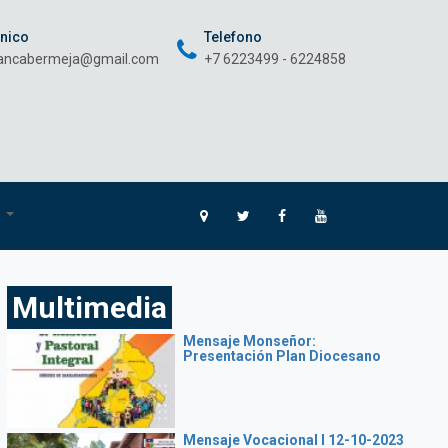
onico
Telefono
rancabermeja@gmail.com
+7 6223499 - 6224858
O
Multimedia
Mensaje Monseñor:
Presentación Plan Diocesano
Mensaje Vocacional I 12-10-2023