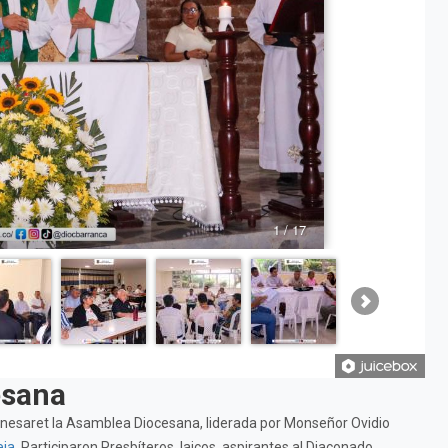
esana
 Genesaret la Asamblea Diocesana, liderada por Monseñor Ovidio
eja
. Participaron Presbíteros, laicos, aspirantes al Diaconado