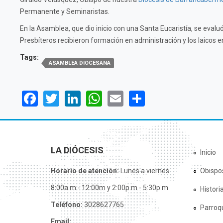
Permanente y Seminaristas.
En la Asamblea, que dio inicio con una Santa Eucaristía, se evaluó
Presbíteros recibieron formación en administración y los laicos e
Tags:
ASAMBLEA DIOCESANA
Facebook
Twitter
LinkedIn
WhatsApp
Email
Share
LA DIÓCESIS
Inicio
Horario de atención:
Lunes a viernes
Obispo
8:00a.m - 12:00m y 2:00p.m - 5:30p.m
Histori
Teléfono:
3028627765
Parroq
Email: