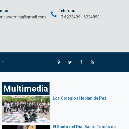
onico
Telefono
rancabermeja@gmail.com
+7 6223499 - 6224858
O
Multimedia
Los Colegios Hablan de Paz
El Santo del Día: Santo Tomás de