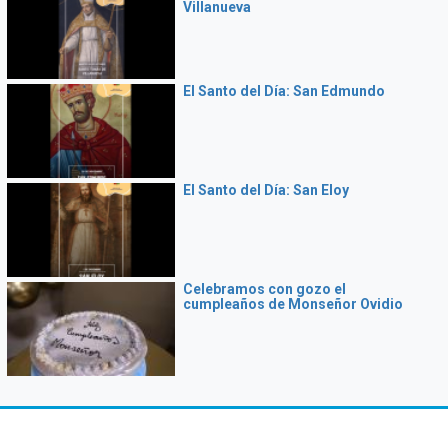
Villanueva
El Santo del Día: San Edmundo
El Santo del Día: San Eloy
Celebramos con gozo el
cumpleaños de Monseñor Ovidio