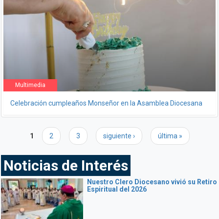
Multimedia
Celebración cumpleaños Monseñor en la Asamblea Diocesana
Páginas
1
2
3
siguiente ›
última »
Noticias de Interés
Nuestro Clero Diocesano vivió su Retiro
Espiritual del 2026