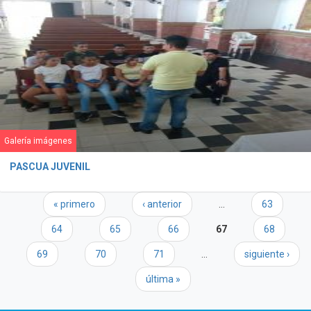
Galería imágenes
PASCUA JUVENIL
Páginas
« primero
‹ anterior
…
63
64
65
66
67
68
69
70
71
…
siguiente ›
última »