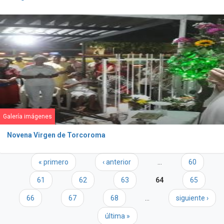
Galería imágenes
Novena Virgen de Torcoroma
Páginas
« primero
‹ anterior
…
60
61
62
63
64
65
66
67
68
…
siguiente ›
última »