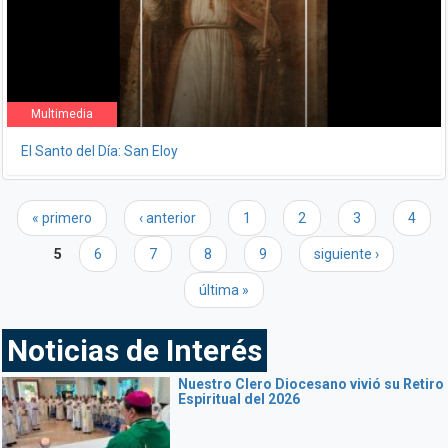
Multimedia
El Santo del Día: San Eloy
Páginas
« primero
‹ anterior
1
2
3
4
5
6
7
8
9
siguiente ›
última »
Noticias de Interés
Nuestro Clero Diocesano vivió su Retiro
Espiritual del 2026