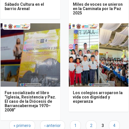
Sábado Cultura en el
Miles de voces se unieron
barrio Arenal
en la Caminata por la Paz
2025
Fue socializado el libro
Los colegios arroparon la
“Iglesia, Resistencia y Paz.
vida con dignidad y
El caso de la Diócesis de
esperanza
Barrancabermeja 1970–
2008”
Páginas
« primero
‹ anterior
1
2
3
4