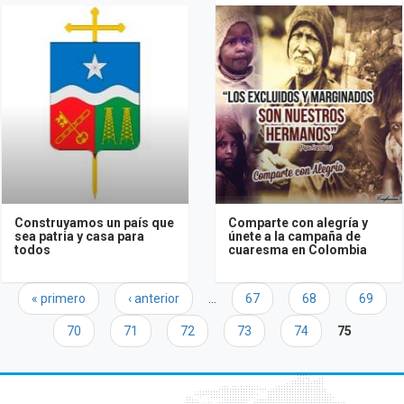
Construyamos un país que
Comparte con alegría y
sea patria y casa para
únete a la campaña de
todos
cuaresma en Colombia
Páginas
« primero
‹ anterior
…
67
68
69
70
71
72
73
74
75