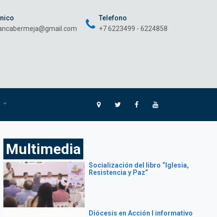
onico
Telefono
rancabermeja@gmail.com
+7 6223499 - 6224858
O
Multimedia
Socialización del libro “Iglesia,
Resistencia y Paz”
Diócesis en Acción I informativo