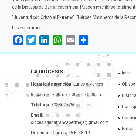
de la Diócesis de Barrancabermeja. Pueden inscribirse totalment
"Juventud con Cristo al Extremo". "Héroes Misioneros de la Reconc
Los esperamos.
Facebook
Twitter
LinkedIn
WhatsApp
Email
Share
LA DIÓCESIS
Inicio
Horario de atención:
Lunes a viernes
Obispo
8:00a.m - 12:00m y 2:00p.m - 5:30p.m
Histori
Teléfono:
3028627765
Parroq
Email:
Comisi
diocesisdebarrancabermeja@gmail.com
Entrar
Dirección:
Carrera 16 N. 48-19,