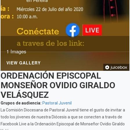
1 Images
VIEW GALLERY
ORDENACIÓN EPISCOPAL
MONSEÑOR OVIDIO GIRALDO
VELÁSQUEZ
Grupos de audiencia:
Pastoral Juvenil
La Comisión Diocesana de Pastoral Juvenil tiene el gusto de invitar a
todo los jóvenes de nuestra Diócesis a que se conecten a través de
Facebook Live a la Ordenación Episcopal de Monseñor Ovidio Giraldo