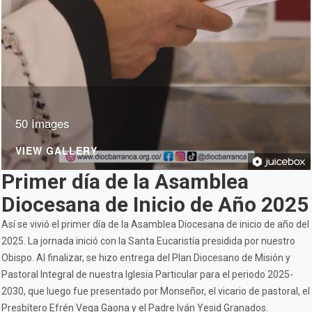
50 Images
VIEW GALLERY
Primer día de la Asamblea
Diocesana de Inicio de Año 2025
Así se vivió el primer día de la Asamblea Diocesana de inicio de año del
2025. La jornada inició con la Santa Eucaristía presidida por nuestro
Obispo. Al finalizar, se hizo entrega del Plan Diocesano de Misión y
Pastoral Integral de nuestra Iglesia Particular para el periodo 2025-
2030, que luego fue presentado por Monseñor, el vicario de pastoral, el
Presbítero Efrén Vega Gaona y el Padre Iván Yesid Granados.