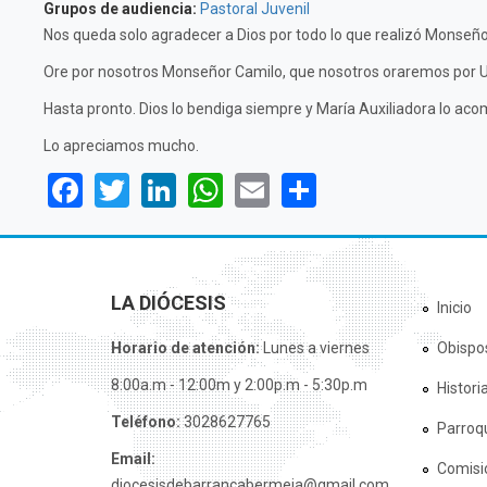
Grupos de audiencia:
Pastoral Juvenil
Nos queda solo agradecer a Dios por todo lo que realizó Monseño
Ore por nosotros Monseñor Camilo, que nosotros oraremos por U
Hasta pronto. Dios lo bendiga siempre y María Auxiliadora lo ac
Lo apreciamos mucho.
Facebook
Twitter
LinkedIn
WhatsApp
Email
Share
LA DIÓCESIS
Inicio
Horario de atención:
Lunes a viernes
Obispo
8:00a.m - 12:00m y 2:00p.m - 5:30p.m
Histori
Teléfono:
3028627765
Parroq
Email:
Comisi
diocesisdebarrancabermeja@gmail.com