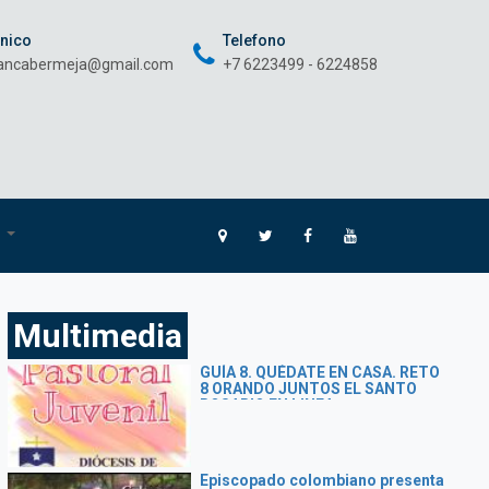
onico
Telefono
rancabermeja@gmail.com
+7 6223499 - 6224858
O
Multimedia
GUÍA 8. QUÉDATE EN CASA. RETO
8 ORANDO JUNTOS EL SANTO
ROSARIO EN LINEA
Episcopado colombiano presenta