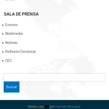
SALA DE PRENSA
Eventos
Multimedia
Noticias
Reflexión Dominical
CEC
FORMULARIO DE BÚSQUEDA
Buscar
Hecho con
por
Hernan Hincapie.