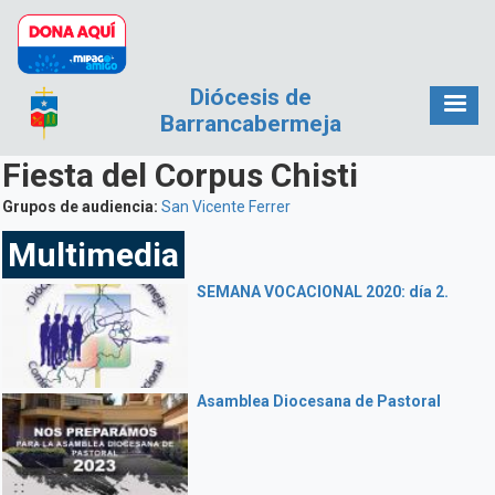
Pasar al contenido principal
Diócesis de
Barrancabermeja
Fiesta del Corpus Chisti
Grupos de audiencia:
San Vicente Ferrer
Multimedia
SEMANA VOCACIONAL 2020: día 2.
Asamblea Diocesana de Pastoral