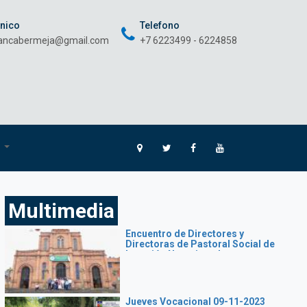
onico
Telefono
rancabermeja@gmail.com
+7 6223499 - 6224858
O
Multimedia
Encuentro de Directores y
Directoras de Pastoral Social de
la región Nororiental
Jueves Vocacional 09-11-2023