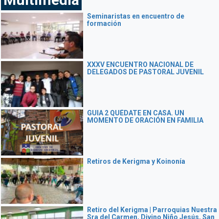
Seminaristas en encuentro de
formación
XXXV ENCUENTRO NACIONAL DE
DELEGADOS DE PASTORAL JUVENIL
GUIA 2 QUÉDATE EN CASA. UN
MOMENTO DE ORACIÓN EN FAMILIA
Retiros de Kerigma y Koinonía
Retiro del Kerigma | Parroquias Nuestra
Sra del Carmen, Divino Niño Jesús, San