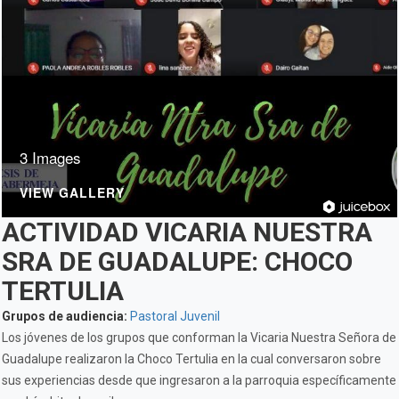
3 Images
VIEW GALLERY
ACTIVIDAD VICARIA NUESTRA
SRA DE GUADALUPE: CHOCO
TERTULIA
Grupos de audiencia:
Pastoral Juvenil
Los jóvenes de los grupos que conforman la Vicaria Nuestra Señora de
Guadalupe realizaron la Choco Tertulia en la cual conversaron sobre
sus experiencias desde que ingresaron a la parroquia específicamente