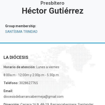
Presbítero
Héctor Gutiérrez
Group membership:
SANTÍSIMA TRINIDAD
LA DIÓCESIS
Horario de atención:
Lunes a viernes
8:00a.m - 12:00m y 2:00p.m - 5:30p.m
Teléfono:
3028627765
Email:
diocesisdebarrancabermeja@gmail.com
Dirección:
Carrera 16 N. 48-19, Barrancabermeja, Santander.