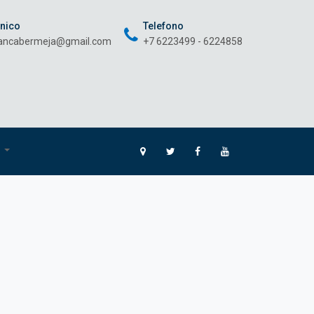
onico
Telefono
rancabermeja@gmail.com
+7 6223499 - 6224858
O