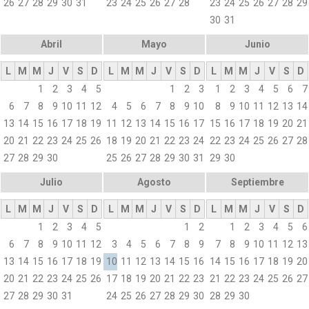
26
27
28
29
30
31
23
24
25
26
27
28
23
24
25
26
27
28
29
30
31
Abril
Mayo
Junio
L
M
M
J
V
S
D
L
M
M
J
V
S
D
L
M
M
J
V
S
D
1
2
3
4
5
1
2
3
1
2
3
4
5
6
7
6
7
8
9
10
11
12
4
5
6
7
8
9
10
8
9
10
11
12
13
14
13
14
15
16
17
18
19
11
12
13
14
15
16
17
15
16
17
18
19
20
21
20
21
22
23
24
25
26
18
19
20
21
22
23
24
22
23
24
25
26
27
28
27
28
29
30
25
26
27
28
29
30
31
29
30
Julio
Agosto
Septiembre
L
M
M
J
V
S
D
L
M
M
J
V
S
D
L
M
M
J
V
S
D
1
2
3
4
5
1
2
1
2
3
4
5
6
6
7
8
9
10
11
12
3
4
5
6
7
8
9
7
8
9
10
11
12
13
13
14
15
16
17
18
19
10
11
12
13
14
15
16
14
15
16
17
18
19
20
20
21
22
23
24
25
26
17
18
19
20
21
22
23
21
22
23
24
25
26
27
27
28
29
30
31
24
25
26
27
28
29
30
28
29
30