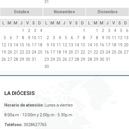
31
Octubre
Noviembre
Diciembre
L
M
M
J
V
S
D
L
M
M
J
V
S
D
L
M
M
J
V
S
D
1
2
3
4
1
1
2
3
4
5
6
5
6
7
8
9
10
11
2
3
4
5
6
7
8
7
8
9
10
11
12
13
12
13
14
15
16
17
18
9
10
11
12
13
14
15
14
15
16
17
18
19
20
19
20
21
22
23
24
25
16
17
18
19
20
21
22
21
22
23
24
25
26
27
26
27
28
29
30
31
23
24
25
26
27
28
29
28
29
30
31
30
LA DIÓCESIS
Horario de atención:
Lunes a viernes
8:00a.m - 12:00m y 2:00p.m - 5:30p.m
Teléfono:
3028627765