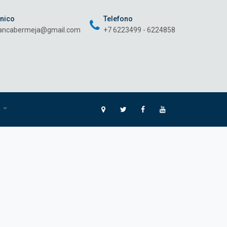
onico
Telefono
rancabermeja@gmail.com
+7 6223499 - 6224858
O