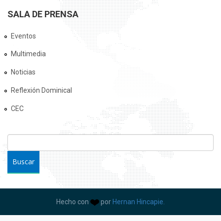
SALA DE PRENSA
Eventos
Multimedia
Noticias
Reflexión Dominical
CEC
FORMULARIO DE BÚSQUEDA
Buscar
Hecho con
por
Hernan Hincapie.