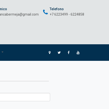
onico
Telefono
rancabermeja@gmail.com
+7 6223499 - 6224858
O