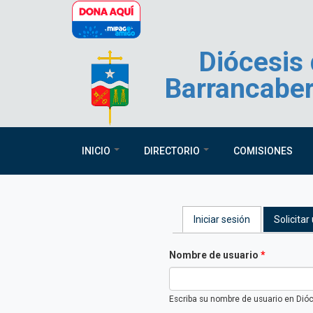
Pasar al contenido principal
Diócesis
Barrancabe
INICIO
DIRECTORIO
COMISIONES
Solapas princi
Iniciar sesión
(solapa activa
Solicita
Nombre de usuario
*
Escriba su nombre de usuario en Dió