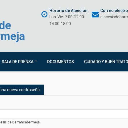
Horario de Atención
Correo electr
Lun-Vie: 7:00-12:00
diocesisdebar
 de
14:00-18:00
rmeja
SALA DE PRENSA
DOCUMENTOS
CUIDADO Y BUEN TRAT
pales
)
r una nueva contraseña
cesis de Barrancabermeja.