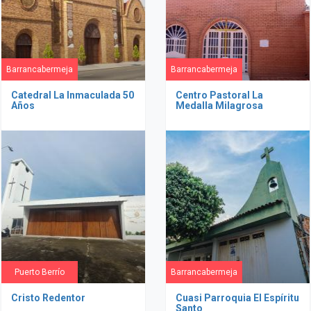
Barrancabermeja
Barrancabermeja
Catedral La Inmaculada 50
Centro Pastoral La
Años
Medalla Milagrosa
Puerto Berrío
Barrancabermeja
Cristo Redentor
Cuasi Parroquia El Espíritu
Santo