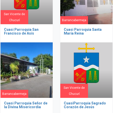
San Vicente de
Chucurí
Barrancabermeja
Cuasi Parroquia San
Cuasi Parroquia Santa
Francisco de Asís
María Reina
San Vicente de
Barrancabermeja
Chucurí
Cuasi Parroquia Señor de
CuasiParroquia Sagrado
la Divina Misericordia
Corazón de Jesús