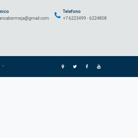
onico
Telefono
rancabermeja@gmail.com
+7 6223499 - 6224858
O