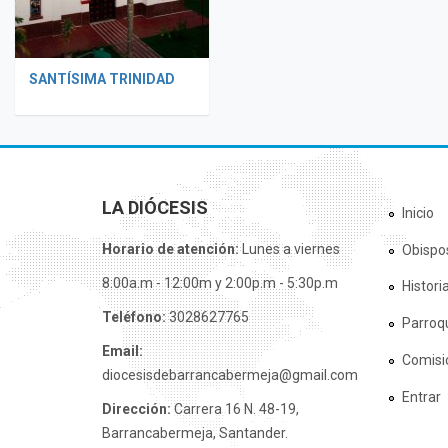
SANTÍSIMA TRINIDAD
LA DIÓCESIS
Inicio
Horario de atención:
Lunes a viernes
Obispo
8:00a.m - 12:00m y 2:00p.m - 5:30p.m
Histori
Teléfono:
3028627765
Parroq
Email:
Comisi
diocesisdebarrancabermeja@gmail.com
Entrar
Dirección:
Carrera 16 N. 48-19,
Barrancabermeja, Santander.