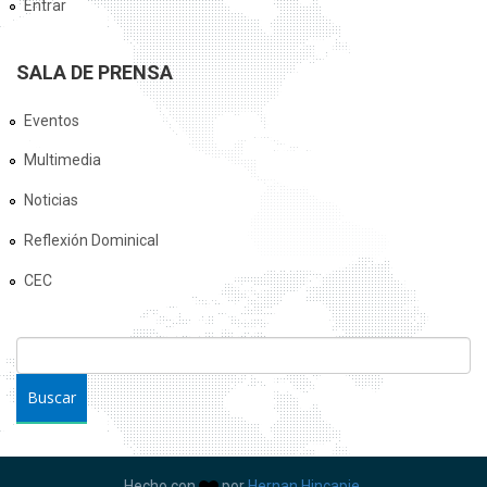
Entrar
SALA DE PRENSA
Eventos
Multimedia
Noticias
Reflexión Dominical
CEC
FORMULARIO DE BÚSQUEDA
Buscar
Hecho con
por
Hernan Hincapie.