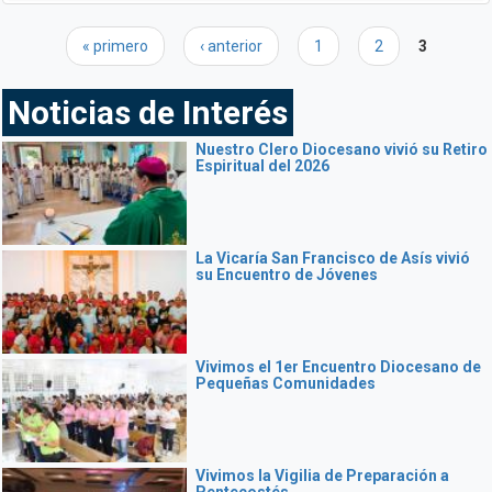
Páginas
« primero
‹ anterior
1
2
3
Noticias de Interés
Nuestro Clero Diocesano vivió su Retiro
Espiritual del 2026
La Vicaría San Francisco de Asís vivió
su Encuentro de Jóvenes
Vivimos el 1er Encuentro Diocesano de
Pequeñas Comunidades
Vivimos la Vigilia de Preparación a
Pentecostés