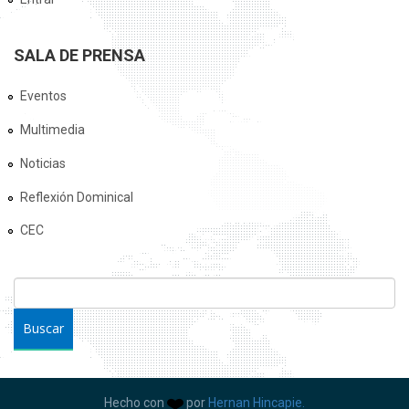
SALA DE PRENSA
Eventos
Multimedia
Noticias
Reflexión Dominical
CEC
FORMULARIO DE BÚSQUEDA
Buscar
Hecho con
por
Hernan Hincapie.