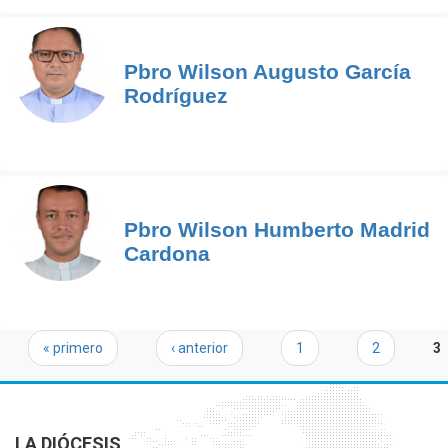
Pbro Wilson Augusto García
Rodríguez
Pbro Wilson Humberto Madrid
Cardona
Páginas
« primero
‹ anterior
1
2
3
LA DIÓCESIS