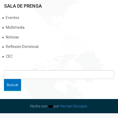
SALA DE PRENSA
Eventos
Multimedia
Noticias
Reflexión Dominical
CEC
FORMULARIO DE BÚSQUEDA
Buscar
Hecho con
por
Hernan Hincapie.