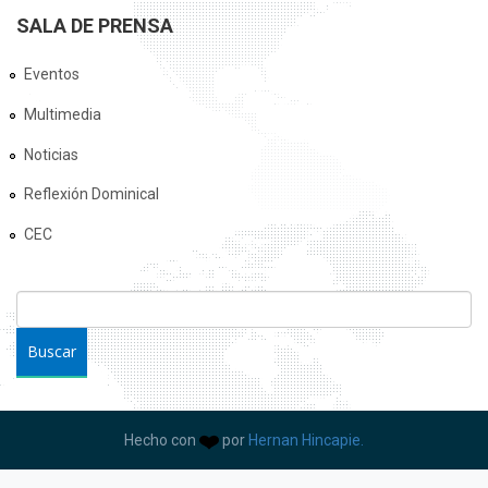
SALA DE PRENSA
Eventos
Multimedia
Noticias
Reflexión Dominical
CEC
FORMULARIO DE BÚSQUEDA
Buscar
Hecho con
por
Hernan Hincapie.