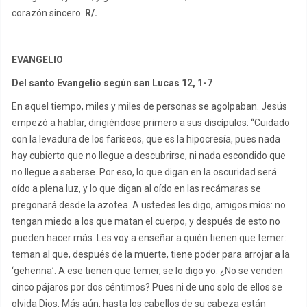
corazón sincero.
R/.
EVANGELIO
Del santo Evangelio según san Lucas 12, 1-7
En aquel tiempo, miles y miles de personas se agolpaban. Jesús
empezó a hablar, dirigiéndose primero a sus discípulos: “Cuidado
con la levadura de los fariseos, que es la hipocresía, pues nada
hay cubierto que no llegue a descubrirse, ni nada escondido que
no llegue a saberse. Por eso, lo que digan en la oscuridad será
oído a plena luz, y lo que digan al oído en las recámaras se
pregonará desde la azotea. A ustedes les digo, amigos míos: no
tengan miedo a los que matan el cuerpo, y después de esto no
pueden hacer más. Les voy a enseñar a quién tienen que temer:
teman al que, después de la muerte, tiene poder para arrojar a la
‘gehenna’. A ese tienen que temer, se lo digo yo. ¿No se venden
cinco pájaros por dos céntimos? Pues ni de uno solo de ellos se
olvida Dios. Más aún, hasta los cabellos de su cabeza están