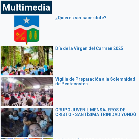
Multimedia
¿Quieres ser sacerdote?
Día de la Virgen del Carmen 2025
Vigilia de Preparación a la Solemnidad
de Pentecostés
GRUPO JUVENIL MENSAJEROS DE
CRISTO - SANTÍSIMA TRINIDAD YONDÓ