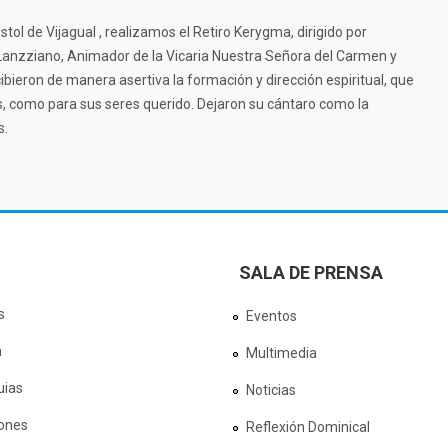
tol de Vijagual , realizamos el Retiro Kerygma, dirigido por
 Lanzziano, Animador de la Vicaria Nuestra Señora del Carmen y
cibieron de manera asertiva la formación y dirección espiritual, que
os, como para sus seres querido. Dejaron su cántaro como la
s.
SALA DE PRENSA
s
Eventos
a
Multimedia
uias
Noticias
ones
Reflexión Dominical