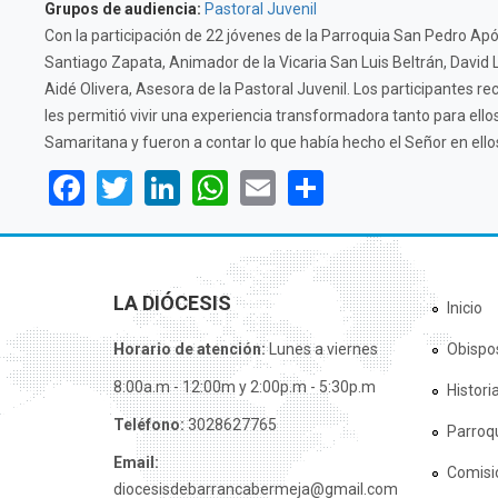
Grupos de audiencia:
Pastoral Juvenil
Con la participación de 22 jóvenes de la Parroquia San Pedro Após
Santiago Zapata, Animador de la Vicaria San Luis Beltrán, David
Aidé Olivera, Asesora de la Pastoral Juvenil. Los participantes re
les permitió vivir una experiencia transformadora tanto para ell
Samaritana y fueron a contar lo que había hecho el Señor en ello
Facebook
Twitter
LinkedIn
WhatsApp
Email
Share
LA DIÓCESIS
Inicio
Horario de atención:
Lunes a viernes
Obispo
8:00a.m - 12:00m y 2:00p.m - 5:30p.m
Histori
Teléfono:
3028627765
Parroq
Email:
Comisi
diocesisdebarrancabermeja@gmail.com