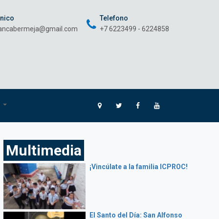
onico
Telefono
rancabermeja@gmail.com
+7 6223499 - 6224858
O
Multimedia
¡Vincúlate a la familia ICPROC!
El Santo del Día: San Alfonso