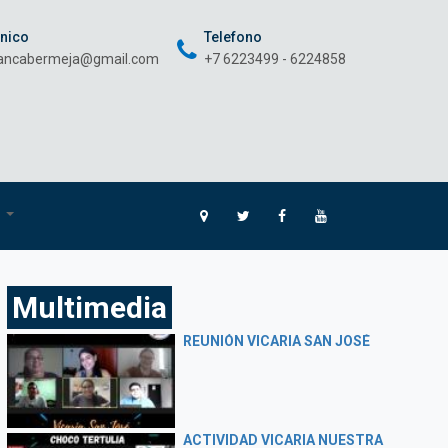
onico
Telefono
rancabermeja@gmail.com
+7 6223499 - 6224858
O
Multimedia
REUNIÓN VICARIA SAN JOSÉ
ACTIVIDAD VICARIA NUESTRA