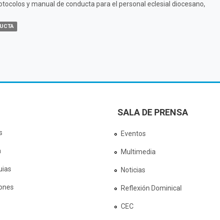
otocolos y manual de conducta para el personal eclesial diocesano,
UCTA
SALA DE PRENSA
s
Eventos
a
Multimedia
uias
Noticias
ones
Reflexión Dominical
CEC