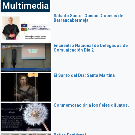
Multimedia
Sábado Santo | Obispo Diócesis de
Barrancabermeja
Encuentro Nacional de Delegados de
Comunicación Día 2
El Santo del Día: Santa Martina
Conmemoración a los fieles difuntos.