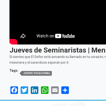
Jueves de Seminaristas | Men
Si sientes que El Señor está avivando su llamado en tu corazón,
misionera y el sacerdocio esperan por ti.
Tags:
JUEVES VOCACIONAL
Facebook
Twitter
LinkedIn
WhatsApp
Email
Share