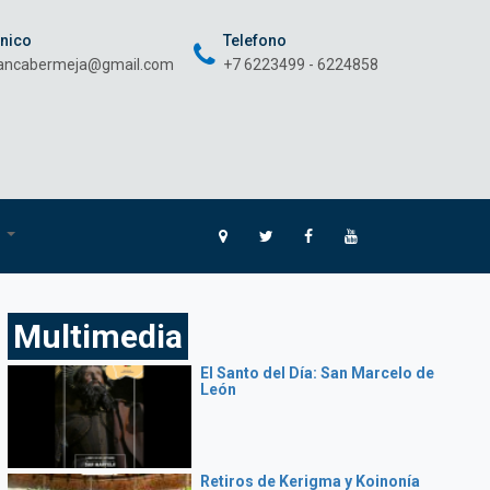
onico
Telefono
rancabermeja@gmail.com
+7 6223499 - 6224858
O
Multimedia
El Santo del Día: San Marcelo de
León
Retiros de Kerigma y Koinonía