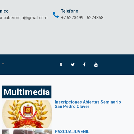
onico
Telefono
rancabermeja@gmail.com
+7 6223499 - 6224858
O
Multimedia
Inscripciones Abiertas Seminario
San Pedro Claver
PASCUA JUVENIL