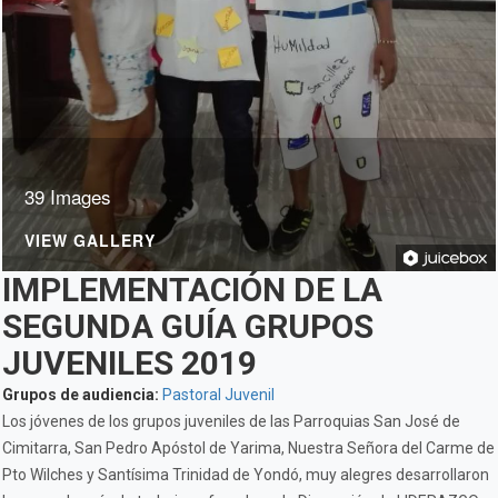
39 Images
VIEW GALLERY
IMPLEMENTACIÓN DE LA
SEGUNDA GUÍA GRUPOS
JUVENILES 2019
Grupos de audiencia:
Pastoral Juvenil
Los jóvenes de los grupos juveniles de las Parroquias San José de
Cimitarra, San Pedro Apóstol de Yarima, Nuestra Señora del Carme de
Pto Wilches y Santísima Trinidad de Yondó, muy alegres desarrollaron