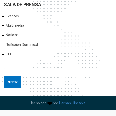
SALA DE PRENSA
Eventos
Multimedia
Noticias
Reflexión Dominical
CEC
FORMULARIO DE BÚSQUEDA
Buscar
Hecho con
por
Hernan Hincapie.