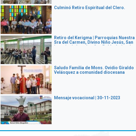
Culminó Retiro Espiritual del Clero.
Retiro del Kerigma | Parroquias Nuestra
Sra del Carmen, Divino Niño Jesús, San
Ignacio de Loyola y San Pablo Apóstol
Saludo Familia de Mons. Ovidio Giraldo
Velásquez a comunidad diocesana
Mensaje vocacional | 30-11-2023