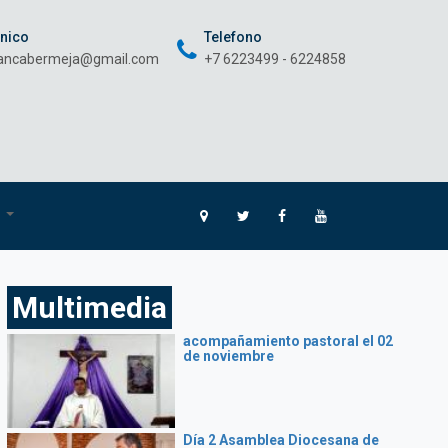
onico
Telefono
rancabermeja@gmail.com
+7 6223499 - 6224858
O
Multimedia
acompañamiento pastoral el 02
de noviembre
Día 2 Asamblea Diocesana de