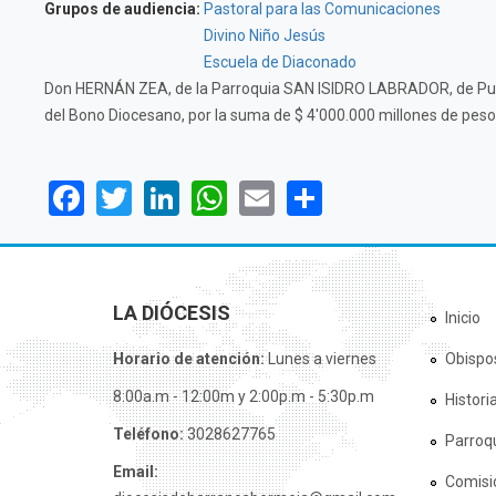
Grupos de audiencia:
Pastoral para las Comunicaciones
Divino Niño Jesús
Escuela de Diaconado
Don HERNÁN ZEA, de la Parroquia SAN ISIDRO LABRADOR, de Puert
del Bono Diocesano, por la suma de $ 4'000.000 millones de pesos
Facebook
Twitter
LinkedIn
WhatsApp
Email
Share
LA DIÓCESIS
Inicio
Horario de atención:
Lunes a viernes
Obispo
8:00a.m - 12:00m y 2:00p.m - 5:30p.m
Histori
Teléfono:
3028627765
Parroq
Email:
Comisi