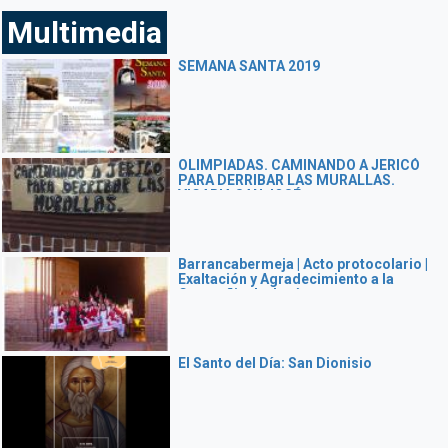
Multimedia
SEMANA SANTA 2019
OLIMPIADAS. CAMINANDO A JERICÓ
PARA DERRIBAR LAS MURALLAS.
VICARIA SAN JOSÉ
Barrancabermeja | Acto protocolario |
Exaltación y Agradecimiento a la
Compañia de Jesús
El Santo del Día: San Dionisio