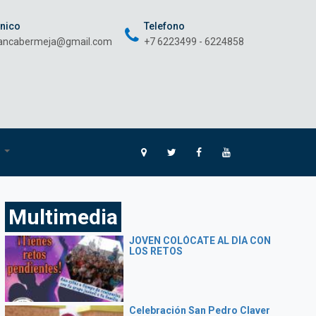
onico
Telefono
rancabermeja@gmail.com
+7 6223499 - 6224858
O
Multimedia
JOVEN COLÓCATE AL DÍA CON
LOS RETOS
Celebración San Pedro Claver