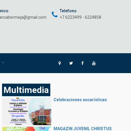
onico
Telefono
rancabermeja@gmail.com
+7 6223499 - 6224858
O
Multimedia
Celebraciones eucarísticas
MAGAZIN JUVENIL CHRISTUS