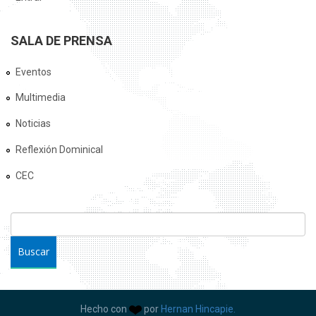
SALA DE PRENSA
Eventos
Multimedia
Noticias
Reflexión Dominical
CEC
FORMULARIO DE BÚSQUEDA
Buscar
Hecho con
por
Hernan Hincapie.